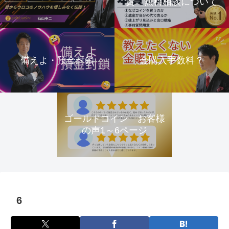
資 無料相談について
備えよ・預金封鎖
金購入手数料？
ゴールドコイン お客様
の声1～6ページ
6