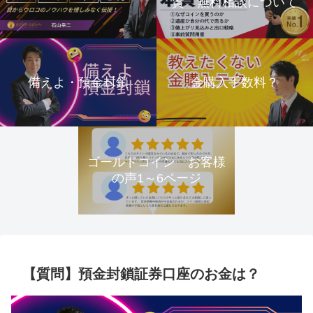
資 無料相談について
備えよ・預金封鎖
金購入手数料？
ゴールドコイン お客様
の声1～6ページ
【質問】預金封鎖証券口座のお金は？