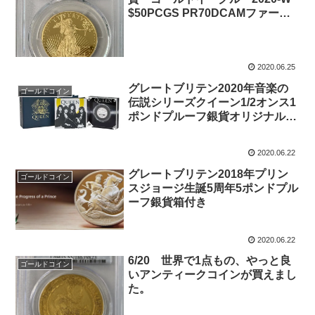
$50PCGS PR70DCAMファース
トストライク トーマスクリーブ
ランドサイン入り
2020.06.25
グレートブリテン2020年音楽の
ゴールドコイン
伝説シリーズクイーン1/2オンス1
ポンドプルーフ銀貨オリジナル箱
付き
2020.06.22
グレートブリテン2018年プリン
ゴールドコイン
スジョージ生誕5周年5ポンドプル
ーフ銀貨箱付き
2020.06.22
6/20 世界で1点もの、やっと良
ゴールドコイン
いアンティークコインが買えまし
た。