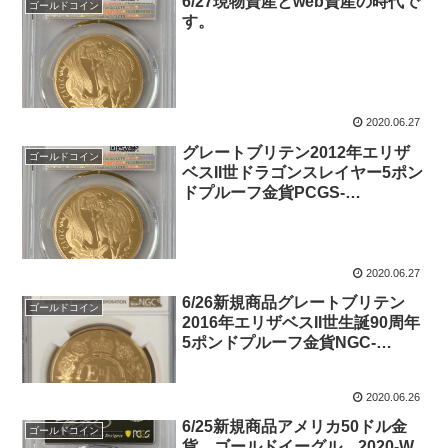
6/27現物資産とweb資産の時代で
ゴールドコイン
す。
2020.06.27
グレートブリテン2012年エリザ
ゴールドコイン
ベスII世ドラゴンスレイヤー5ポン
ドプルーフ金貨PCGS-
PR70DCAM
2020.06.27
6/26新規商品グレートブリテン
ゴールドコイン
2016年エリザベスII世生誕90周年
5ポンドプルーフ金貨NGC-
PF70UCAM-5841450-042
2020.06.26
6/25新規商品アメリカ50ドル金
ゴールドコイン
貨 ゴールドイーグル 2020-W