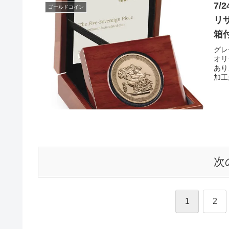
7
ゴールドコイン
リ
箱
グレ
オリ
あり
加工
次
1
2