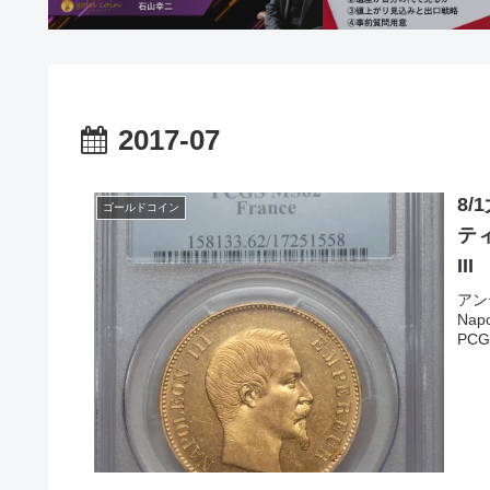
2017-07
8
ゴールドコイン
テ
III
mi
アン
Napo
PC