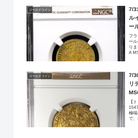
7/
ゴールドコイン
ルイ
ー
フラ
ール
りま
A MS
7
ゴールドコイン
リテ
MS
【ト
15
極端
で、