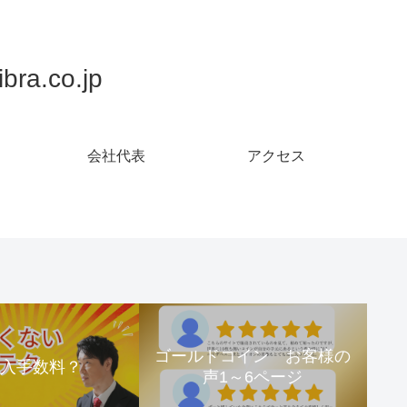
.co.jp
会社代表
アクセス
ゴールドコイン お客様の
購入手数料？
声1～6ページ