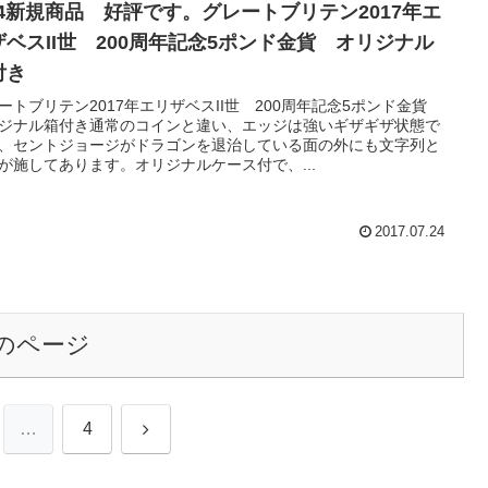
/24新規商品 好評です。グレートブリテン2017年エ
ザベスII世 200周年記念5ポンド金貨 オリジナル
付き
ートブリテン2017年エリザベスII世 200周年記念5ポンド金貨
ジナル箱付き通常のコインと違い、エッジは強いギザギザ状態で
、セントジョージがドラゴンを退治している面の外にも文字列と
が施してあります。オリジナルケース付で、...
2017.07.24
のページ
次
…
4
へ