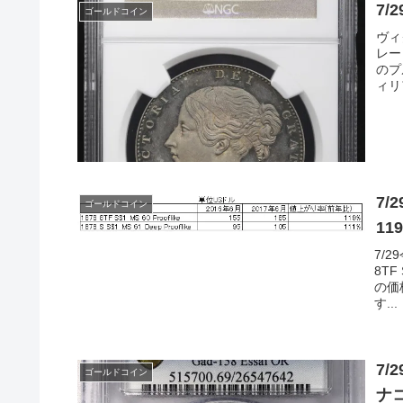
7
ゴールドコイン
ヴィ
レー
のプ
ィリ
7
ゴールドコイン
11
7/
8TF
の価
す...
7
ゴールドコイン
ナ