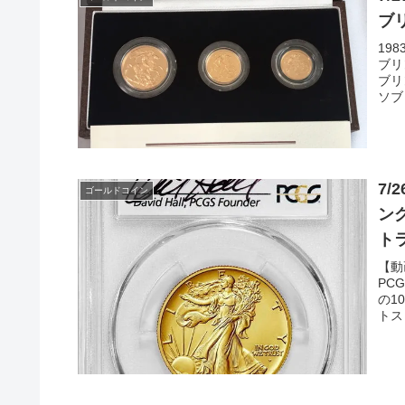
ブ
19
ブリ
ブリ
ソブ
7/
ゴールドコイン
ン
ト
【動
PC
の1
トス