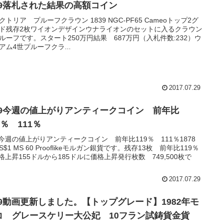
/29落札された結果の高額コイン
クトリア プルーフクラウン 1839 NGC-PF65 Cameoトップ2グ
ド残存2枚ワイオンデザインウナライオンのセットに入るクラウン
ルーフです。スタート250万円結果 687万円（入札件数:232）ウ
アム4世プルーフクラ...
2017.07.29
/29今週の値上がりアンティークコイン 前年比
9％ 111％
29今週の値上がりアンティークコイン 前年比119％ 111％1878
 S$1 MS 60 Prooflikeモルガン銀貨です。残存13枚 前年比119％
格上昇155ドルから185ドルに価格上昇発行枚数 749,500枚で
2017.07.29
/29動画更新しました。【トップグレード】1982年モ
コ グレースケリー大公妃 10フラン試鋳貨金貨