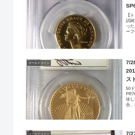
SP
【ト
試鋳
った
ーフ
7
ゴールドコイン
2012W
スト
50
PR
珍し
合、
7
ゴールドコイン