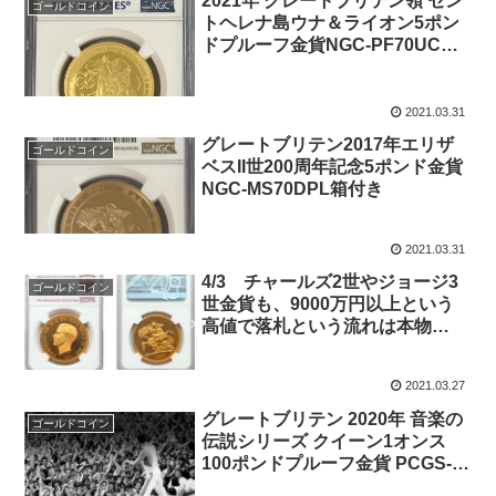
2021年 グレートブリテン領 セン
ゴールドコイン
トヘレナ島ウナ＆ライオン5ポン
ドプルーフ金貨NGC-PF70UCAM
ファーストリリース
2021.03.31
グレートブリテン2017年エリザ
ゴールドコイン
ベスII世200周年記念5ポンド金貨
NGC-MS70DPL箱付き
2021.03.31
4/3 チャールズ2世やジョージ3
ゴールドコイン
世金貨も、9000万円以上という
高値で落札という流れは本物
か？？
2021.03.27
グレートブリテン 2020年 音楽の
ゴールドコイン
伝説シリーズ クイーン1オンス
100ポンドプルーフ金貨 PCGS-
PR70DCAM箱付き41455278