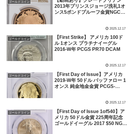
【動画あり】グレートブリテン
ゴールドコイン
2013年プリンスジョージ洗礼1オ
ンス5ポンドプルーフ金貨NGC
PF70UCAM-5841677-010
2025.12.17
【First Strike】 アメリカ 100ド
ゴールドコイン
ル 1オンス プラチナイーグル
2016-W年 PCGS PR70 DCAM
2025.12.17
【First Day of Issue】アメリカ
ゴールドコイン
2019-W年 50ドル バッファロー 1
オンス 純金地金金貨 PCGS-
PR70 DCAM Michael Reagan サ
イン入り
2025.12.17
【First Day of Issue 1of540】ア
ゴールドコイン
メリカ 50ドル金貨 225周年記念
ゴールドイーグル 2017 $50 NGC
MS70 Edmund C. Moy サイン入