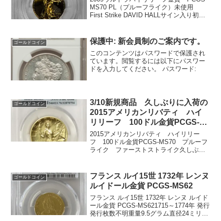
イン入り
MS70 PL（プルーフライク）未使用
First Strike DAVID HALLサイン入り初登
場の1枚です。現在モイサイン入りと並ぶ
最高峰の1枚です。50ドル金貨 ゴールド
イーグル 1999...
保護中: 新会員制のご案内です。
ゴールドコイン
このコンテンツはパスワードで保護され
ています。閲覧するには以下にパスワー
ドを入力してください。 パスワード:
3/10新規商品 久しぶりに入荷の
ゴールドコイン
2015アメリカンリバティ ハイ
リリーフ 100ドル金貨PCGS-
MS70 プルーフライク ファー
2015アメリカンリバティ ハイリリー
ストストライク
フ 100ドル金貨PCGS-MS70 プルーフ
ライク ファーストストライク久しぶり
に見つけることができたのですが、発行
当時に比べ50万円くらい値上がりした状
況です。アメリカ記念コインは人気も高
フランス ルイ15世 1732年 レンヌ
ゴールドコイン
く、値上が...
ルイドール金貨 PCGS-MS62
フランス ルイ15世 1732年 レンヌ ルイド
ール金貨 PCGS-MS621715～1774年 発行
発行枚数不明重量9.5グラム直径24ミリ品