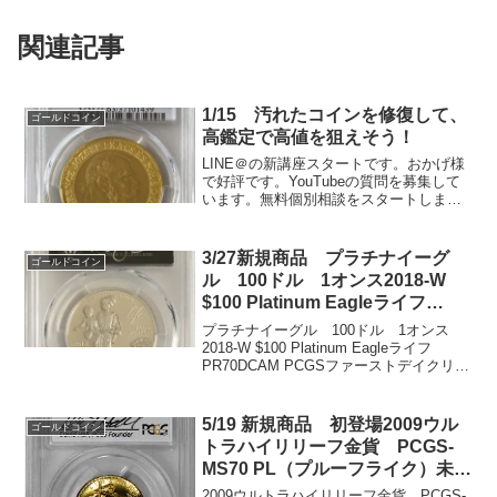
関連記事
1/15 汚れたコインを修復して、
ゴールドコイン
高鑑定で高値を狙えそう！
LINE＠の新講座スタートです。おかげ様
で好評です。YouTubeの質問を募集して
います。無料個別相談をスタートしまし
た。こちらにご登録頂き、動画を見ると
無料相談のフォームが出ます。申し込み
が多いので、水、木、日曜に1日2名のみ
3/27新規商品 プラチナイーグ
ゴールドコイン
受け付けてお...
ル 100ドル 1オンス2018-W
$100 Platinum Eagleライフ
PR70DCAM PCGSファーストデ
プラチナイーグル 100ドル 1オンス
イクリーブランド サイン入り
2018-W $100 Platinum Eagleライフ
PR70DCAM PCGSファーストデイクリー
ブランド サイン入り額面 $100仕上
プルーフ99.95％プラチナ直径 32.7ミリ
重量 31...
5/19 新規商品 初登場2009ウル
ゴールドコイン
トラハイリリーフ金貨 PCGS-
MS70 PL（プルーフライク）未使
用 First Strike DAVID HALLサ
2009ウルトラハイリリーフ金貨 PCGS-