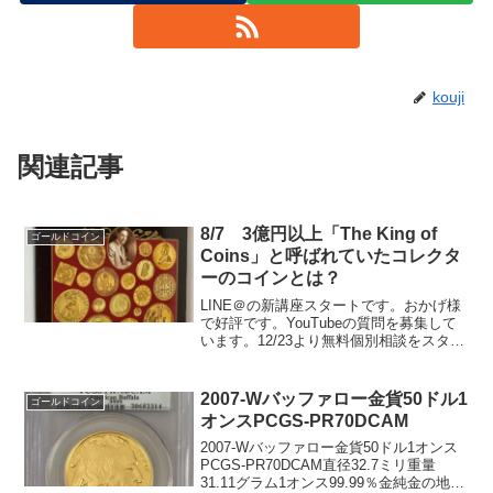
kouji
関連記事
8/7 3億円以上「The King of
ゴールドコイン
Coins」と呼ばれていたコレクタ
ーのコインとは？
LINE＠の新講座スタートです。おかげ様
で好評です。YouTubeの質問を募集して
います。12/23より無料個別相談をスター
トしました。こちらにご登録頂き、動画
を見ると無料相談のフォームが出ます。
申し込みが多いので、水、木、日曜に1日
2007-Wバッファロー金貨50ドル1
ゴールドコイン
2名の...
オンスPCGS-PR70DCAM
2007-Wバッファロー金貨50ドル1オンス
PCGS-PR70DCAM直径32.7ミリ重量
31.11グラム1オンス99.99％金純金の地金