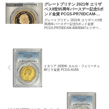
す。画像は造...
グレートブリテン 2021年 エリザ
ゴールドコイン
ベスII世95周年バースデー記念5ポ
ンド金貨 PCGS-PR70DCAM-
40836947
グレートブリテン 2021年 エリザベスII世
95周年バースデー記念5ポンド金貨
PCGS-PR70DCAM-40836947エリザベス
女王の５ポンド（5ソブリン）金貨2021の
年号の横に王冠があり95の数字が記載さ
れています。発行枚数 5...
イタリア 1830年 カルロ・フェリーチェ
80リラ金貨 PCGS-AU55