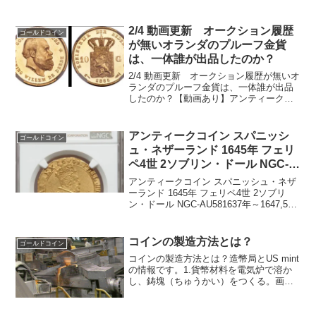
型金貨です。2006年から発行され、MS仕
上げとプルーフ仕上げの2種類がありま
す。ゴールドイーグルと...
2/4 動画更新 オークション履歴
ゴールドコイン
が無いオランダのプルーフ金貨
は、一体誰が出品したのか？
2/4 動画更新 オークション履歴が無いオ
ランダのプルーフ金貨は、一体誰が出品
したのか？【動画あり】アンティークコ
イン オランダ 1885年ウィルヘルム3世
10ギルダー プルーフ金貨 NGC
PF66CAMEOこのプルーフの鑑定済コイ
アンティークコイン スパニッシ
ゴールドコイン
ンは、...
ュ・ネザーランド 1645年 フェリ
ペ4世 2ソブリン・ドール NGC-
AU58
アンティークコイン スパニッシュ・ネザ
ーランド 1645年 フェリペ4世 2ソブリ
ン・ドール NGC-AU581637年～1647,59
年発行直径：33ミリ重量：11.00g発行枚
数14000枚NGC社鑑定済みは1枚でトップ
グレードです。統...
コインの製造方法とは？
ゴールドコイン
コインの製造方法とは？造幣局とUS mint
の情報です。1.貨幣材料を電気炉で溶か
し、鋳塊（ちゅうかい）をつくる。画像
は造幣局より2.貨幣の厚みに仕上がった
圧延板を貨幣の形に打ち抜く。アメリカ
では、これをブランキングと呼んでいま