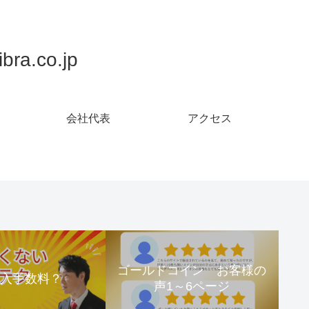
.co.jp
会社代表
アクセス
ゴールドコイン お客様の
購入手数料？
声1～6ページ