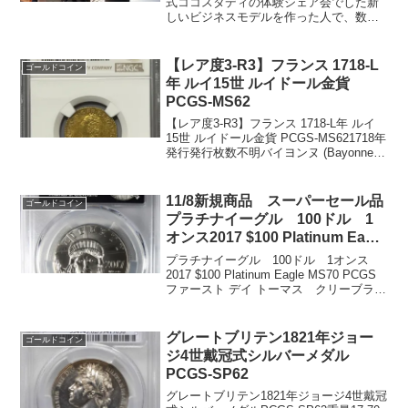
式ココスタディの体験シェア会でした新
しいビジネスモデルを作った人で、数十
年継続した人は業界を１つ作れるような
規模になり、数十億円から数百億円には
なるというお話しがありました懇親会も
【レア度3-R3】フランス 1718-L
ゴールドコイン
盛り上がり楽しい一日でし...
年 ルイ15世 ルイドール金貨
PCGS-MS62
【レア度3-R3】フランス 1718-L年 ルイ
15世 ルイドール金貨 PCGS-MS621718年
発行発行枚数不明バイヨンヌ (Bayonne)
造幣局PCGS社鑑定済み枚数1枚 MS62
でトップグレードです。重量：9.79グラ
ム直径：2...
11/8新規商品 スーパーセール品
ゴールドコイン
プラチナイーグル 100ドル 1
オンス2017 $100 Platinum Eagle
MS70 PCGSファースト デイ ト
プラチナイーグル 100ドル 1オンス
ーマス クリーブランドサイン入
2017 $100 Platinum Eagle MS70 PCGS
ファースト デイ トーマス クリーブラン
り
ドサイン入り初日製造で、残存 80枚
クルーブランドのサイン入りです。かな
り安いと思います。個...
グレートブリテン1821年ジョー
ゴールドコイン
ジ4世戴冠式シルバーメダル
PCGS-SP62
グレートブリテン1821年ジョージ4世戴冠