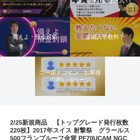
資 無料相談について
備えよ・預金封鎖
金購入手数料？
ゴールドコイン お客様
の声1～6ページ
2/25新規商品 【トップグレード発行枚数
220枚】2017年スイス 射撃祭 グラールス
500フランプルーフ金貨 PF70UCAM NGC