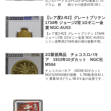
式シルバーメダルPCGS-SP62重量17.70
グラム 銀 残りその他直径35.00ミリ
今でも英国ソブリン金貨のデザインとし
ても使われている有名なセントジョージ
とドラゴンの絵柄の作者でもあるピス
【レア度2-R2】グレートブリテン
ゴールドコイン
ト...
1734年 ジョージ2世 1/2ギニー金
貨 NGC-AU53
【レア度2-R2】グレートブリテン 1734年
ジョージ2世 1/2ギニー金貨 NGC-AU53ロ
ンドン造幣局1734年発行発行枚数不明
NGC社鑑定済み4枚、AU53は1枚でトップ
3グレードです。重量：4.18グラム品位：
91.67%金表面...
2/2新規商品 チェコスロバキ
ゴールドコイン
ア 1933年10ダカット NGC社
MS64
チェコスロバキア 1933年10ダカット
NGC社MS64発行枚数 1,780枚直径42ミ
リ 重量34.9グラム 98.6％金の金貨です。
この1,780枚という発行枚数はかなり稀少
です。ゴーデンズハイリリーフは10000枚
程度、ジョージ6世...