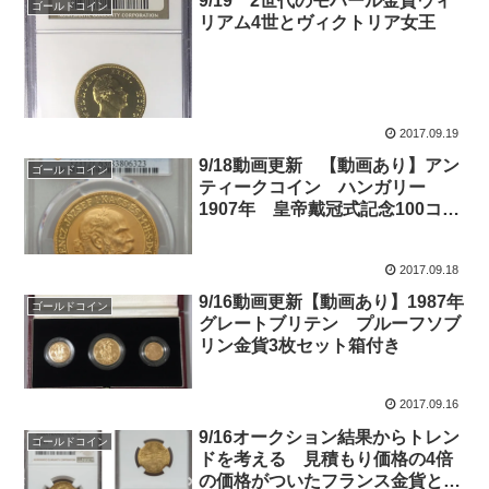
9/19 2世代のモハール金貨ウィ
ゴールドコイン
リアム4世とヴィクトリア女王
2017.09.19
9/18動画更新 【動画あり】アン
ゴールドコイン
ティークコイン ハンガリー
1907年 皇帝戴冠式記念100コロ
ナ金貨 MS63 PCGS
2017.09.18
9/16動画更新【動画あり】1987年
ゴールドコイン
グレートブリテン プルーフソブ
リン金貨3枚セット箱付き
2017.09.16
9/16オークション結果からトレン
ゴールドコイン
ドを考える 見積もり価格の4倍
の価格がついたフランス金貨と