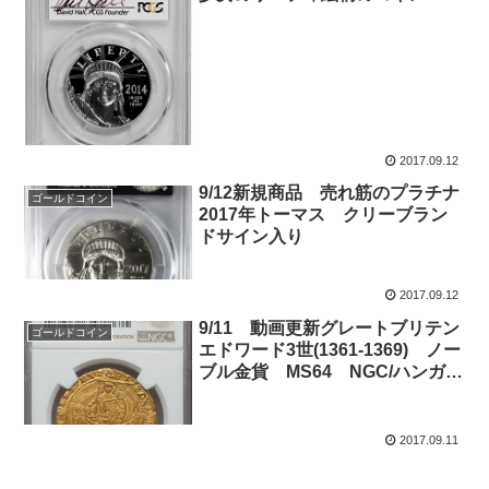
2017.09.12
9/12新規商品 売れ筋のプラチナ
ゴールドコイン
2017年トーマス クリーブラン
ドサイン入り
2017.09.12
9/11 動画更新グレートブリテン
ゴールドコイン
エドワード3世(1361-1369) ノー
ブル金貨 MS64 NGC/ハンガリ
ー 1907年 皇帝戴冠式記念100
コロナ金貨 PF64 NGC
2017.09.11