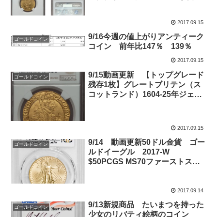
は？
2017.09.15
9/16今週の値上がりアンティーク
ゴールドコイン
コイン 前年比147％ 139％
2017.09.15
9/15動画更新 【トップグレード
ゴールドコイン
残存1枚】グレートブリテン（ス
コットランド）1604-25年ジェー
ムズ6世 ユナイト（22シリン
グ）金貨NGC MS62
2017.09.15
9/14 動画更新50ドル金貨 ゴー
ゴールドコイン
ルドイーグル 2017-W
$50PCGS MS70ファーストスト
ライク デビッドホールサイン入
り
2017.09.14
9/13新規商品 たいまつを持った
ゴールドコイン
少女のリバティ絵柄のコイン