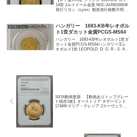
14世 1ルイドール金貨 NGC-AU581665年
発行リヨン（Lyon）製造発行枚数不明
NGC社鑑定済み2枚、AU58は1枚でトップ
2グレードです。重量：6.751グラム直
径：25ミリ品位：...
ハンガリー 1693-KB年レオポル
ゴールドコイン
ト1世ダカット金貨PCGS-MS64
ハンガリー 1693-KB年レオポルト1世ダ
カット金貨PCGS-MS64ハンガリー王レ
オポルド1世 LEOPOLD: D: G: R - S: A:
G: H: B: R E X. レオポルド1世が右向き
に立ってミントマークKBを分割します...
10/16動画更新 【動画ありトップグレー
ド残存1枚】オーストリア ネザーランド
1749年マリア・テレジア 2スーヴェラ
ン・ドール MS63 NGC