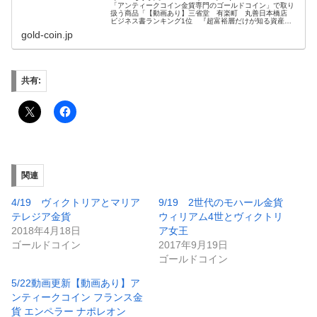
「アンティークコイン金貨専門のゴールドコイン」で取り
扱う商品「【動画あり】三省堂 有楽町 丸善日本橋店
ビジネス書ランキング1位 『超富裕層だけが知る資産防
衛の裏技 アンティークコイン投資』幻冬舎」の紹介・購
gold-coin.jp
入ページ
共有:
関連
4/19 ヴィクトリアとマリア
9/19 2世代のモハール金貨
テレジア金貨
ウィリアム4世とヴィクトリ
2018年4月18日
ア女王
ゴールドコイン
2017年9月19日
ゴールドコイン
5/22動画更新【動画あり】ア
ンティークコイン フランス金
貨 エンペラー ナポレオン