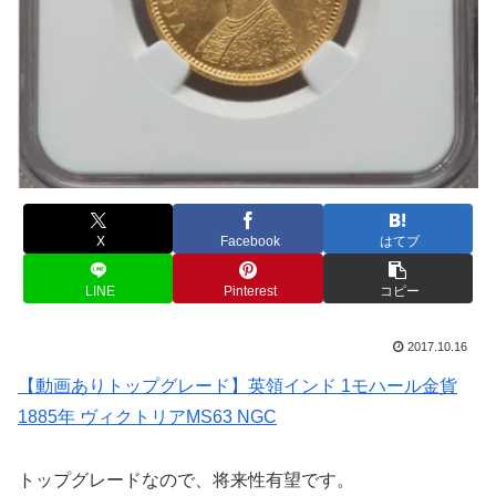
X
Facebook
はてブ
LINE
Pinterest
コピー
2017.10.16
【動画ありトップグレード】英領インド 1モハール金貨
1885年 ヴィクトリアMS63 NGC
トップグレードなので、将来性有望です。