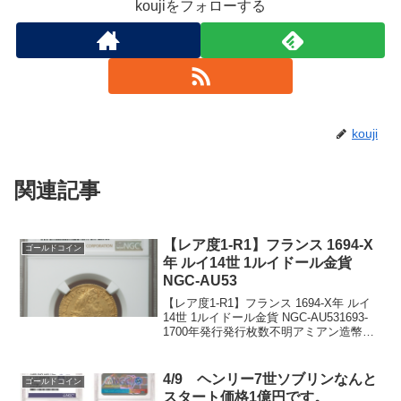
koujiをフォローする
kouji
関連記事
【レア度1-R1】フランス 1694-X
ゴールドコイン
年 ルイ14世 1ルイドール金貨
NGC-AU53
【レア度1-R1】フランス 1694-X年 ルイ
14世 1ルイドール金貨 NGC-AU531693-
1700年発行発行枚数不明アミアン造幣局
NGC社鑑定済み1枚、AU53でトップグレ
ードです。重量：6.751グラム直径：25ミ
リ品位：91....
4/9 ヘンリー7世ソブリンなんと
ゴールドコイン
スタート価格1億円です。