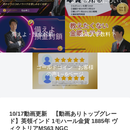
資 無料相談について
備えよ・預金封鎖
金購入手数料？
ゴールドコイン お客様
の声1～6ページ
10/17動画更新 【動画ありトップグレー
ド】英領インド 1モハール金貨 1885年 ヴ
ィクトリアMS63 NGC