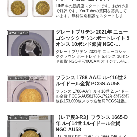
LINE＠の新講座スタートです。おかげ様
で好評です。YouTubeの質問を募集して
います。無料個別相談をスタートしまし
た。こちらにご登録頂き、動画を見ると
無料相談のフォームが出ます。申し込み
が多いので、水、木、日曜に1日2名のみ
グレートブリテン 2021年 ニュー
ゴールドコイン
受け付けてお...
ゴシッククラウン ポートレイト 5
オンス 10ポンド銀貨 NGC-
PF70UCAM オリジナル箱付き
グレートブリテン 2021年 ニューゴシッ
ククラウン ポートレイト 5オンス 10ポン
ド銀貨 NGC-PF70UCAM オリジナル箱付
き重量156.30グラム直径65ミリ99.9％銀
発行枚数506NGC社鑑定枚数35枚、PF70
は18枚でト...
フランス 1788-AA年 ルイ16世 2
ゴールドコイン
ルイドール金貨 PCGS-AU58
フランス 1788-AA年 ルイ16世 2ルイドー
ル金貨 PCGS-AU581785-1792年発行発行
枚数153,000枚メッツ造幣局PCGS社鑑定
済み4枚、AU58でトップ2グレードです。
重量：16.316グラム直径：28ミリ品位：
91...
【レア度3-R3】フランス 1665-D
ゴールドコイン
年 ルイ14世 1ルイドール金貨
NGC-AU58
【レア度3-R3】フランス 1665-D年 ルイ