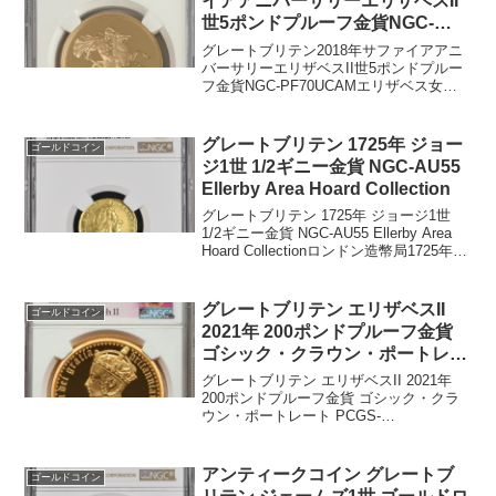
イアアニバーサリーエリザベスII
世5ポンドプルーフ金貨NGC-
PF70UCAM
グレートブリテン2018年サファイアアニ
バーサリーエリザベスII世5ポンドプルー
フ金貨NGC-PF70UCAMエリザベス女王
の５ソブリン金貨2018の年号の横に王冠
があり、65が打たれています。発行枚数
750枚現存最高グレードのPF70U...
グレートブリテン 1725年 ジョー
ゴールドコイン
ジ1世 1/2ギニー金貨 NGC-AU55
Ellerby Area Hoard Collection
グレートブリテン 1725年 ジョージ1世
1/2ギニー金貨 NGC-AU55 Ellerby Area
Hoard Collectionロンドン造幣局1725年発
行発行枚数不明NGC社鑑定済み41枚、
AU55は4枚です。重量：4.175グ...
グレートブリテン エリザベスII
ゴールドコイン
2021年 200ポンドプルーフ金貨
ゴシック・クラウン・ポートレー
ト PCGS-PR70UCAM
グレートブリテン エリザベスII 2021年
200ポンドプルーフ金貨 ゴシック・クラ
ウン・ポートレート PCGS-
PR70UCAM2021年単年度発行重量：
62g99.9％金直径38.6ミリNGC社鑑定済み
トップグレードですヴィクトリア女...
アンティークコイン グレートブ
ゴールドコイン