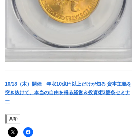
10/18（木）開催 年収10億円以上だけが知る 資本主義を
突き抜けて、本当の自由を得る経営＆投資術3箇条セミナ
ー
共有: