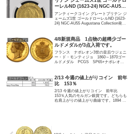
リテン ジェームズ1世 ゴールドロ
ーレルND (1623-24) NGC-AU55
Augustana Collection
アンティークコイン グレートブリテン ジ
ェームズ1世 ゴールドローレルND (1623-
24) NGC-AU55 Augustana Collection発
行：1623-24年直径：34ミリ重量：8.90g
グレード：AU55NGC社鑑定済み...
4/8新規商品 1点物の超稀少ゴー
ゴールドコイン
ルドメダルが3点入荷です。
フランス ナポレオン3世の皇后ウジェニ
ー・ド・モンティジョ 1860～1870ゴー
ルドメダル PCGS SP65+ナポレオン3
世の皇后の記念品です。裏面のデザイン
が100フランなどと同じ稀少なものです。
プルーフとほぼ同等のSPグレードで
2/13 今週の値上がりコイン 前年
ゴールドコイン
す。...
比 153％
2/13 今週の値上がりコイン 前年比
153％人気のモルガン銀貨です。どちらも
右肩上がりの値上がり曲線です。1894 O
S$1 MS 60 残存133枚右肩上がりの美し
いチャートですね。1900 S$1 MS 62
Deep Proof...