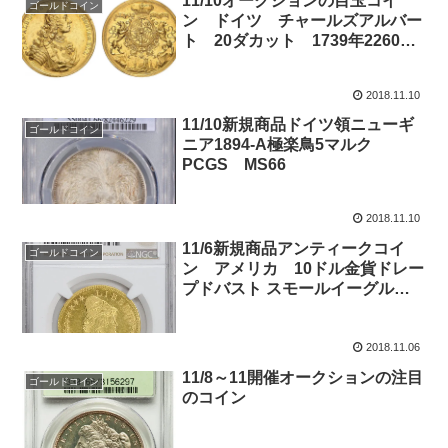
11/10オークションの目玉コイ
ゴールドコイン
ン ドイツ チャールズアルバー
ト 20ダカット 1739年2260万
円スタート
2018.11.10
11/10新規商品ドイツ領ニューギ
ゴールドコイン
ニア1894-A極楽鳥5マルク
PCGS MS66
2018.11.10
11/6新規商品アンティークコイ
ゴールドコイン
ン アメリカ 10ドル金貨ドレー
プドバスト スモールイーグル
13リーブス1795 BUST $10
NGC AU58
2018.11.06
11/8～11開催オークションの注目
ゴールドコイン
のコイン