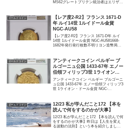
MS62グレートブリテン統治者はエリザベ
ス1世1590-92年の 1ソブリン(30シリング)
金貨です。この貨幣は、正式にはダブル
ノーブルと呼ばれる...
【レア度2-R2】フランス 1671-D
ゴールドコイン
年 ルイ14世 1ルイドール金貨
NGC-AU58
【レア度2-R2】フランス 1671-D年 ルイ
14世 1ルイドール金貨 NGC-AU581668-
1682年発行発行枚数不明リヨン造幣局
NGC社鑑定済み1枚、AU58でトップグレ
ードです。重量：6.751グラム直径：25ミ
リ品位：91.6...
アンティークコイン ベルギー ブ
ゴールドコイン
ルゴーニュ公国 1433-67年 エノー
伯領フィリップ3世 1ライオン・
ドール金貨 NGC-AU58
アンティークコイン ベルギー ブルゴーニ
ュ公国 1433-67年 エノー伯領フィリップ3
世 1ライオン・ドール金貨 NGC-
AU581433-67年発行(ヴァランシエンヌ造
幣所)発行枚数：260,683枚NGC社鑑定済
み4枚、AU58は2枚...
12/23 私が学んだこと172 【本を
ゴールドコイン
読んで何をするのかが大事】
12/23 私が学んだこと172 【本を読んで何
をするのかが大事】昨日は【人生を変え
る波動の法則】という本を紹介しまし