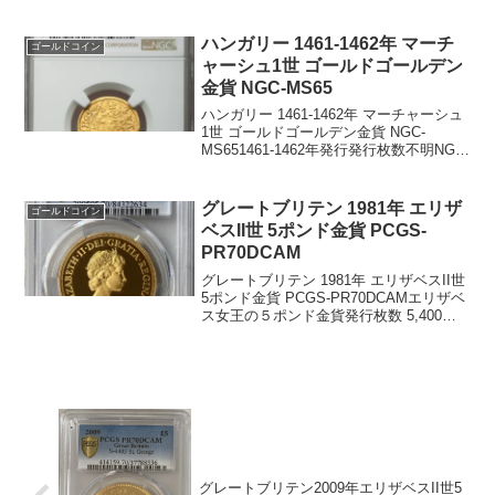
た。人生にステージがあって、自分のい
る先のステージが気になるのならそこに
真剣に行きたいと願うだけです。わたし
ハンガリー 1461-1462年 マーチ
ゴールドコイン
は、この本を読...
ャーシュ1世 ゴールドゴールデン
金貨 NGC-MS65
ハンガリー 1461-1462年 マーチャーシュ
1世 ゴールドゴールデン金貨 NGC-
MS651461-1462年発行発行枚数不明NGC
社鑑定枚数6枚、MS65でトップグレード
です。重量：3.57グラム直径：25.5ミリ
品位：90.4%金表...
グレートブリテン 1981年 エリザ
ゴールドコイン
ベスII世 5ポンド金貨 PCGS-
PR70DCAM
グレートブリテン 1981年 エリザベスII世
5ポンド金貨 PCGS-PR70DCAMエリザベ
ス女王の５ポンド金貨発行枚数 5,400枚
PCGS社鑑定済み175枚、トップグレード
は24枚5ポンド（5ソブリン）金貨22金
91.66％金重量...
グレートブリテン2009年エリザベスII世5