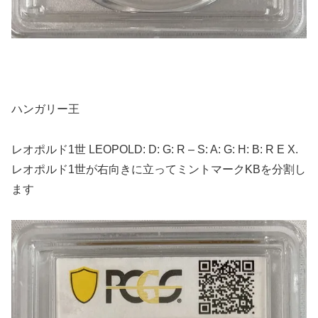
ハンガリー王
レオポルド1世 LEOPOLD: D: G: R – S: A: G: H: B: R E X.
レオポルド1世が右向きに立ってミントマークKBを分割し
ます