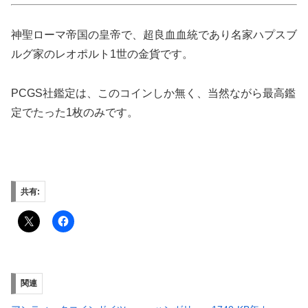
神聖ローマ帝国の皇帝で、超良血血統であり名家ハプスブ
ルグ家のレオポルト1世の金貨です。
PCGS社鑑定は、このコインしか無く、当然ながら最高鑑
定でたった1枚のみです。
共有:
関連