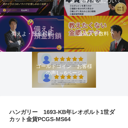
資 無料相談について
備えよ・預金封鎖
金購入手数料？
ゴールドコイン お客様
の声1～6ページ
ハンガリー 1693-KB年レオポルト1世ダ
カット金貨PCGS-MS64