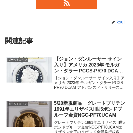
kouji
関連記事
【ジョン・ダンルーサー サイン
ゴールドコイン
入り】アメリカ 2023年 モルガ
ン・ダラー PCGS-PR70 DCAM
アドバンスド・リリース
【ジョン・ダンルーサー サイン入り】ア
47244426
メリカ 2023年 モルガン・ダラー PCGS-
PR70 DCAM アドバンスド・リリース
47244426発行年：2023年鑑定機関：
PCGS社、鑑定枚数145枚発行枚数：
400,000枚グレード：P...
5/20新規商品 グレートブリテン
ゴールドコイン
1991年エリザベスII世5ポンドプ
ルーフ金貨NGC-PF70UCAM
グレートブリテン1991年エリザベスII世5
ポンドプルーフ金貨NGC-PF70UCAMエ
リザベス女王の５ポンド金貨発行枚数