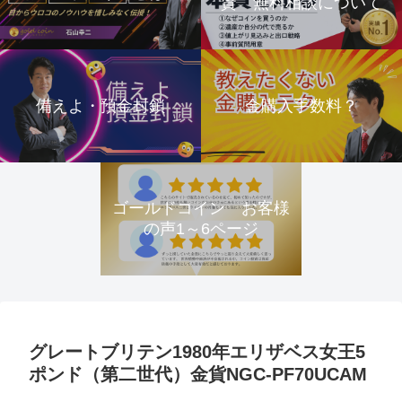
資 無料相談について
備えよ・預金封鎖
金購入手数料？
ゴールドコイン お客様
の声1～6ページ
グレートブリテン1980年エリザベス女王5
ポンド（第二世代）金貨NGC-PF70UCAM