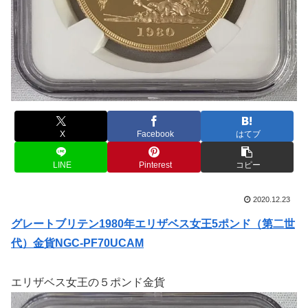
X
Facebook
はてブ
LINE
Pinterest
コピー
2020.12.23
グレートブリテン1980年エリザベス女王5ポンド（第二世
代）金貨NGC-PF70UCAM
エリザベス女王の５ポンド金貨