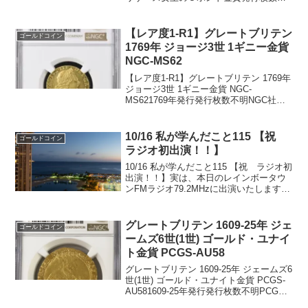
1336枚現存最高トップPF70UCAMです。
5ポンド（5ソブリン）金貨重量 39.9400g
品位 金 0.9170...
【レア度1-R1】グレートブリテン
ゴールドコイン
1769年 ジョージ3世 1ギニー金貨
NGC-MS62
【レア度1-R1】グレートブリテン 1769年
ジョージ3世 1ギニー金貨 NGC-
MS621769年発行発行枚数不明NGC社鑑
定済み10枚、MS62は1枚でトップ1グレ
ードです。重量：8.36グラム品位：
91.67%金表面：ジョージ3世の...
10/16 私が学んだこと115 【祝
ゴールドコイン
ラジオ初出演！！】
10/16 私が学んだこと115 【祝 ラジオ初
出演！！】実は、本日のレインボータウ
ンFMラジオ79.2MHzに出演いたします。
朝、11時くらいから放送です。フェイス
ブック講師の高野先生と一緒に、番組で
は、1000いいねや、Give&Giv...
グレートブリテン 1609-25年 ジェ
ゴールドコイン
ームズ6世(1世) ゴールド・ユナイ
ト金貨 PCGS-AU58
グレートブリテン 1609-25年 ジェームズ6
世(1世) ゴールド・ユナイト金貨 PCGS-
AU581609-25年発行発行枚数不明PCGS
社鑑定済み1枚、AU58でトップグレード