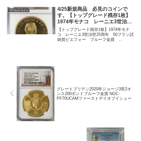
です。重量：9.89グラム品位：99.48%金
表面：ジェー...
4/25新規商品 必見のコインで
ゴールドコイン
す。【トップグレード残存1枚】
1974年モナコ レーニエ3世治世
25周年 50フラン試鋳貨ピエフ
【トップグレード残存1枚】1974年モナ
ォー プルーフ金貨
コ レーニエ3世治世25周年 50フラン試
鋳貨ピエフォー プルーフ金貨
PF66UCAM NGC社
PF66UCAM NGC社直径41ミリ重量102グ
ラム92％金発行枚数 250枚NGC社 ト
ップグレード残存1枚超重量級のプルー...
グレートブリテン2020年ジョージ3世2オ
ンス200ポンドプルーフ金貨 NGC-
PF70UCAMファーストデイオブイシュー