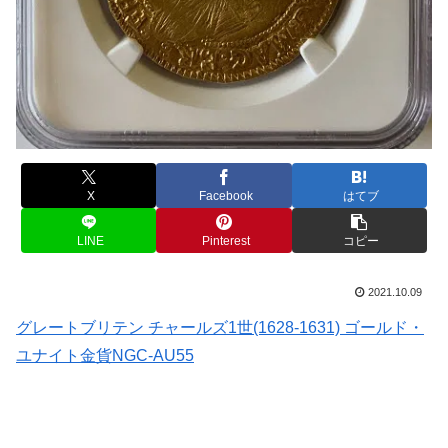
X
Facebook
はてブ
LINE
Pinterest
コピー
2021.10.09
グレートブリテン チャールズ1世(1628-1631) ゴールド・
ユナイト金貨NGC-AU55