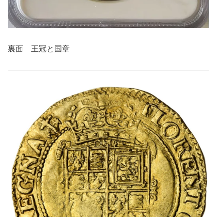
裏面 王冠と国章