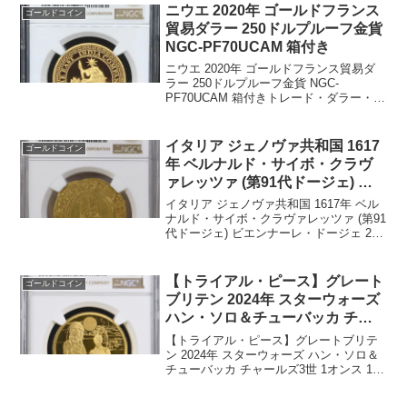
ニウエ 2020年 ゴールドフランス
ゴールドコイン
貿易ダラー 250ドルプルーフ金貨
NGC-PF70UCAM 箱付き
ニウエ 2020年 ゴールドフランス貿易ダ
ラー 250ドルプルーフ金貨 NGC-
PF70UCAM 箱付きトレード・ダラー・コ
イン・シリーズの最後の５枚目のコイン
世界限定150枚NGC社鑑定済み枚数3枚ト
ップグレードです直径：32ミリ重量：3...
イタリア ジェノヴァ共和国 1617
ゴールドコイン
年 ベルナルド・サイボ・クラヴ
ァレッツァ (第91代ドージェ) ビ
エンナーレ・ドージェ 2ドッピア
イタリア ジェノヴァ共和国 1617年 ベル
金貨 NGC-AU58
ナルド・サイボ・クラヴァレッツァ (第91
代ドージェ) ビエンナーレ・ドージェ 2ド
ッピア金貨 NGC-AU581617年発行発行枚
数不明重量：13.36グラム品位：99.15％
金NGC社鑑定枚数...
【トライアル・ピース】グレート
ゴールドコイン
ブリテン 2024年 スターウォーズ
ハン・ソロ＆チューバッカ チャ
ールズ3世 1オンス 100ポンド プ
【トライアル・ピース】グレートブリテ
ルーフ金貨 NGC-PF68 UCAM
ン 2024年 スターウォーズ ハン・ソロ＆
チューバッカ チャールズ3世 1オンス 100
ポンド プルーフ金貨 NGC-PF68 UCAM※
本商品はトライアルピースという試鋳貨