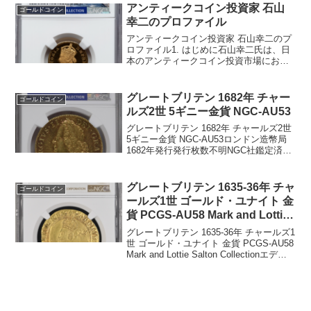
の金貨です。1オンス 100...
アンティークコイン投資家 石山
ゴールドコイン
幸二のプロファイル
アンティークコイン投資家 石山幸二のプ
ロファイル1. はじめに石山幸二氏は、日
本のアンティークコイン投資市場におい
て、第一人者として広く認識されている
著名な人物です。複数の情報源が彼を
「日本におけるアンティークコイン投資
グレートブリテン 1682年 チャー
ゴールドコイン
の第一人者」と一貫し...
ルズ2世 5ギニー金貨 NGC-AU53
グレートブリテン 1682年 チャールズ2世
5ギニー金貨 NGC-AU53ロンドン造幣局
1682年発行発行枚数不明NGC社鑑定済み
9枚、AU53は1枚でトップ3グレードで
す。重量：41.60グラム直径：36.0ミリ品
位：91.67%金表面...
グレートブリテン 1635-36年 チャ
ゴールドコイン
ールズ1世 ゴールド・ユナイト 金
貨 PCGS-AU58 Mark and Lottie
Salton Collection
グレートブリテン 1635-36年 チャールズ1
世 ゴールド・ユナイト 金貨 PCGS-AU58
Mark and Lottie Salton Collectionエディ
ンバラ造幣局グレートブリテン統治者
は ChalesⅠ（チャールズ1世）...