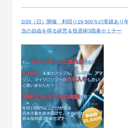
2/20（日）開催 利回り19,500％の実績
当の自由を得る経営＆投資術3箇条セミナー