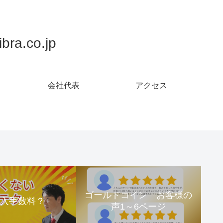
.co.jp
会社代表
アクセス
ゴールドコイン お客様の
購入手数料？
声1～6ページ