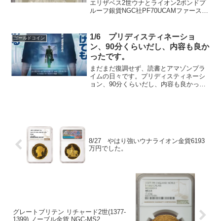
ブイシュー6296674-018
エリザベス2世ウナとライオン2ポンドプ
ルーフ銀貨NGC社PF70UCAMファースト
デイオブイシュー6296674-018冠を被った
女王の右向きの胸像、左にはデザイナー
のジョディ・クラークのJCイニシ...
1/6 プリディスティネーショ
ゴールドコイン
ン、90分くらいだし、内容も良か
ったです。
まだまだ復調せず、読書とアマゾンプラ
イムの日々です。プリディスティネーシ
ョン、90分くらいだし、内容も良かった
です。タイムトラベルとパラドックスの
話しでした。おススメです。読書の方
は、マハラジと、ホーキング博士のＩを
読んでいます。Ｉは2回読...
8/27 やはり強いウナライオン金貨6193
万円でした。
グレートブリテン リチャード2世(1377-
1399) ノーブル金貨 NGC-MS2