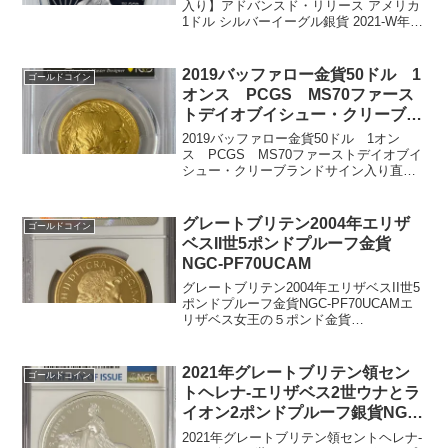
PR70-DCAM
入り】アドバンスド・リリース アメリカ
1ドル シルバーイーグル銀貨 2021-W年
PCGS PR70-DCAM発行年：2021年 総発
行枚数：24,616枚発行：ウェストポイン
ト造幣局(ミントマーク...
2019バッファロー金貨50ドル 1
ゴールドコイン
オンス PCGS MS70ファース
トデイオブイシュー・クリーブラ
ンドサイン入り
2019バッファロー金貨50ドル 1オン
ス PCGS MS70ファーストデイオブイ
シュー・クリーブランドサイン入り直径
32.7ミリ重量 33.11グラム1オンス99.99％
金純金の地金型金貨です。2006年から発
行され、MS仕上げとプルーフ...
グレートブリテン2004年エリザ
ゴールドコイン
ベスII世5ポンドプルーフ金貨
NGC-PF70UCAM
グレートブリテン2004年エリザベスII世5
ポンドプルーフ金貨NGC-PF70UCAMエ
リザベス女王の５ポンド金貨
ELIZABETH·II·DEI·GRA
REGINA·FID·DEF.デザイナー Ian Rank-
Broadleyエリザベ...
2021年グレートブリテン領セン
ゴールドコイン
トヘレナ-エリザベス2世ウナとラ
イオン2ポンドプルーフ銀貨NGC
社PF70UCAMファーストデイオ
2021年グレートブリテン領セントヘレナ-