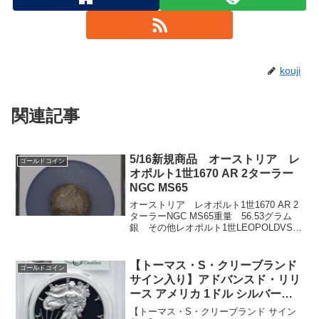
kouji
関連記事
5/16新規商品 オーストリア レ
ゴールドコイン
オポルト1世1670 AR 2ターラー
NGC MS65
オーストリア レオポルト1世1670 AR 2
ターラーNGC MS65重量 56.53グラム
銀 その他レオポルト1世LEOPOLDVS D
G ROM IMP S A G H B REXレオポルト1
世は、神聖ローマ帝国のローマ皇帝、オ
ースト...
【トーマス・S・クリーブランド
ゴールドコイン
サイン入り】アドバンスド・リリ
ース アメリカ 1ドル シルバーイ
ーグル銀貨 2021-W年 PCGS
【トーマス・S・クリーブランド サイン