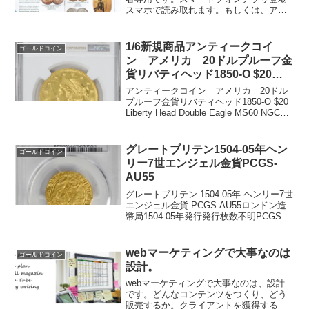
スマホで読み取れます。もしくは、アン
ティークコインで検索してください。ア
プリ専用のニュースを発信していきま
す。 ぜひ、インストールしてください。
1/6新規商品アンティークコイ
ゴールドコイン
なぜ1年で3,000万円...
ン アメリカ 20ドルプルーフ金
貨リバティヘッド1850-O $20
Liberty Head Double Eagle
アンティークコイン アメリカ 20ドル
MS60 NGC
プルーフ金貨リバティヘッド1850-O $20
Liberty Head Double Eagle MS60 NGCコ
アドライビング発見ワーク所用時間トー
タル4時間 108,000円（消費税込み）完
全予...
グレートブリテン1504-05年ヘン
ゴールドコイン
リー7世エンジェル金貨PCGS-
AU55
グレートブリテン 1504-05年 ヘンリー7世
エンジェル金貨 PCGS-AU55ロンドン造
幣局1504-05年発行発行枚数不明PCGS社
鑑定済み1枚、トップグレードです。重
量：5.12グラム品位：99.48%金表面：聖
ミカエルのドラゴン...
webマーケティングで大事なのは
ゴールドコイン
設計。
webマーケティングで大事なのは、設計
です。どんなコンテンツをつくり、どう
販売するか。クライアントを獲得するま