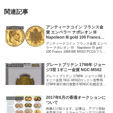
関連記事
アンティークコイン フランス金
ゴールドコイン
貨 エンペラー ナポレオン III
Napoleon III gold 100 Francs
1869-BB MS63 PCGS
アンティークコイン フランス金貨 エンペ
ラー ナポレオン III Napoleon III gold
100 Francs 1869-BB MS63 PCGSフラン
ス統治者はNAPOLEON III（ナポレオン
三世）1852年から1870年...
グレートブリテン 1798年 ジョー
ゴールドコイン
ジ3世 1ギニー金貨 NGC-MS62
グレートブリテン 1798年 ジョージ3世 1
ギニー金貨 NGC-MS62ロンドン造幣局
1798年発行発行枚数不明NGC社鑑定済み
224枚、MS62は45枚です。重量：8.32グ
ラム品位：91.67%金表面：ジョージ3世
の肖像裏面：王冠と盾...
2017年6月の香港オークションに
ゴールドコイン
ついて
画像だけ貼ります。記事は、アプリ登録
者専用です。スマートフォンアプリ登場