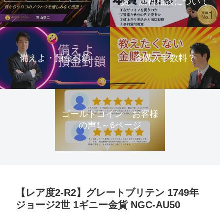
資 無料相談について
備えよ・預金封鎖
金購入手数料？
ゴールドコイン お客様
の声1～6ページ
【レア度2-R2】グレートブリテン 1749年
ジョージ2世 1ギニー金貨 NGC-AU50