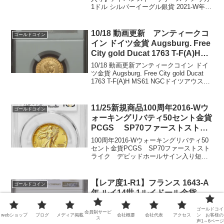
1ドル シルバーイーグル銀貨 2021-W年
PCGS PR70-DCAM発行年：2021年 総発
行枚数：24,616枚発行：ウェストポイン
ト造幣局(ミントマーク...
10/18 動画更新 アンティークコ
ゴールドコイン
イン ドイツ金貨 Augsburg. Free
City gold Ducat 1763 T-F(A)H
MS61 NGC/アンティークコイン
10/18 動画更新アンティークコイン ドイ
ドイツ金貨 Bamberg. Christoph
ツ金貨 Augsburg. Free City gold Ducat
1763 T-F(A)H MS61 NGCドイツアウスブ
Franz von Buseck Ducat 1802
ルクの1ダカット金貨です。表面
MS63 NGC
AVGVSTA VIN - DELICO...
11/25新規商品100周年2016-Wウ
ゴールドコイン
ォーキングリバティ50セント金貨
PCGS SP70ファーストストラ
イク デビッドホールサイン入り
100周年2016-Wウォーキングリバティ50
セント金貨PCGS SP70ファーストスト
ライク デビッドホールサイン入り短期
売り切れ必至のコインだと思います。デ
ビッドホールサイン入りの鑑定済の枚数
などは、まだ不明ですが100枚以下と聞い
【レア度1-R1】フランス 1643-A
ゴールドコイン
てい...
年 ルイ14世 1ルイドール金貨
NGC-AU58
ゴールドコイ
会員制サービ
【レア度1-R1】フランス 1643-A年 ルイ
webショップ
ブログ
メディア掲載
会社概要
会社代表
アクセス
ン お客様の
ス
声1～6ページ
14世 1ルイドール金貨 NGC-AU581643年