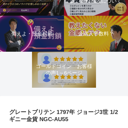
資 無料相談について
備えよ・預金封鎖
金購入手数料？
ゴールドコイン お客様
の声1～6ページ
グレートブリテン 1797年 ジョージ3世 1/2
ギニー金貨 NGC-AU55