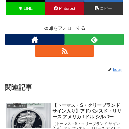
LINE
Pinterest
コピー
koujiをフォローする
kouji
関連記事
【トーマス・S・クリーブランド
ゴールドコイン
サイン入り】アドバンスド・リリ
ース アメリカ 1ドル シルバーイ
ーグル銀貨 2021-W年 PCGS
【トーマス・S・クリーブランド サイン
PR70-DCAM
入り】アドバンスド・リリース アメリカ