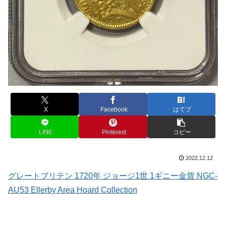
X
Facebook
はてブ
LINE
Pinterest
コピー
2022.12.12
グレートブリテン 1720年 ジョージ1世 1ギニー金貨 NGC-
AU53 Ellerby Area Hoard Collection