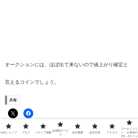
オークションには、ほぼ出て来ないので値上がり確定と
言えるコインでしょう。
共有:
ゴールドコイ
会員制サービ
webショップ
ブログ
メディア掲載
会社概要
会社代表
アクセス
ン お客様の
ス
声1～6ページ