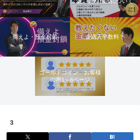
資 無料相談について
備えよ・預金封鎖
金購入手数料？
ゴールドコイン お客様
の声1～6ページ
3