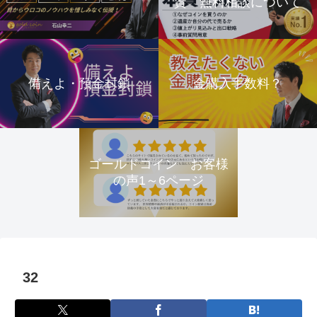
資 無料相談について
備えよ・預金封鎖
金購入手数料？
ゴールドコイン お客様
の声1～6ページ
32