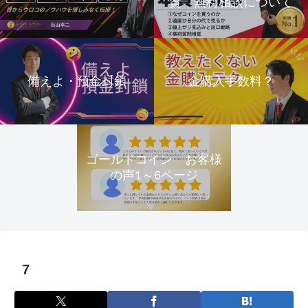
資 無料相談について
備えよ・預金封鎖
金購入手数料？
ゴールドコイン お客様
の声1～6ページ
7