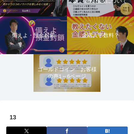
資 無料相談について
備えよ・預金封鎖
金購入手数料？
ゴールドコイン お客様
の声1～6ページ
13