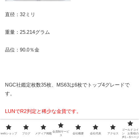
直径：32ミリ
重量：25.214グラム
品位：90.0％金
NGC社鑑定枚数35枚、MS63は6枚でトップ4グレードで
す。
LUNでR2判定と稀少な金貨です。
ゴールドコイ
会員制サービ
webショップ
ブログ
メディア掲載
会社概要
会社代表
アクセス
ン お客様の
ス
声1～6ページ