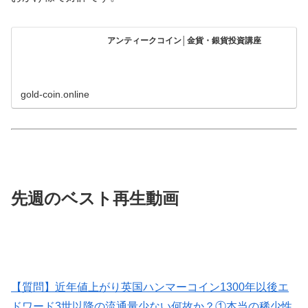
アンティークコイン│金貨・銀貨投資講座
gold-coin.online
先週のベスト再生動画
【質問】近年値上がり英国ハンマーコイン1300年以後エ
ドワード3世以降の流通量少ない何故か？①本当の稀少性