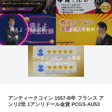
資 無料相談について
備えよ・預金封鎖
金購入手数料？
ゴールドコイン お客様
の声1～6ページ
アンティークコイン 1557-B年 フランス ア
ンリ2世 1アンリドール金貨 PCGS-AU53