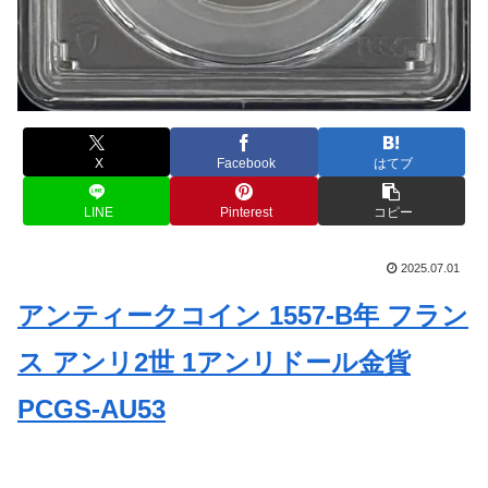
X
Facebook
はてブ
LINE
Pinterest
コピー
2025.07.01
アンティークコイン 1557-B年 フラン
ス アンリ2世 1アンリドール金貨
PCGS-AU53