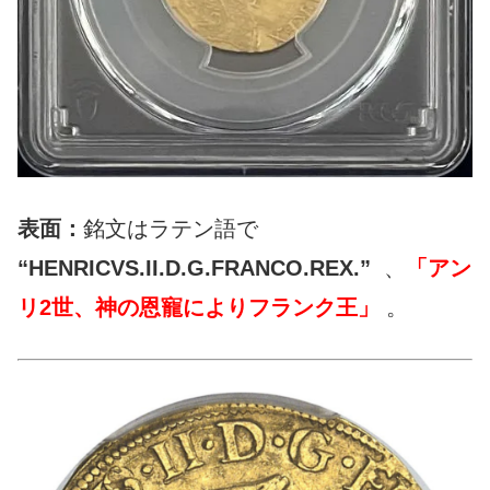
表面：
銘文はラテン語で
“HENRICVS.II.D.G.FRANCO.REX.”
、
「アン
リ2世、神の恩寵によりフランク王」
。