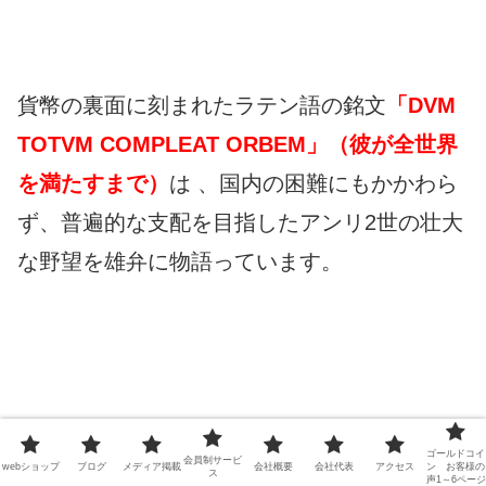
貨幣の裏面に刻まれたラテン語の銘文
「DVM
TOTVM COMPLEAT ORBEM」（彼が全世界
を満たすまで）
は 、国内の困難にもかかわら
ず、普遍的な支配を目指したアンリ2世の壮大
な野望を雄弁に物語っています。
ゴールドコイ
会員制サービ
webショップ
ブログ
メディア掲載
会社概要
会社代表
アクセス
ン お客様の
ス
声1～6ページ