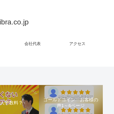
.co.jp
会社代表
アクセス
ゴールドコイン お客様の
購入手数料？
声1～6ページ