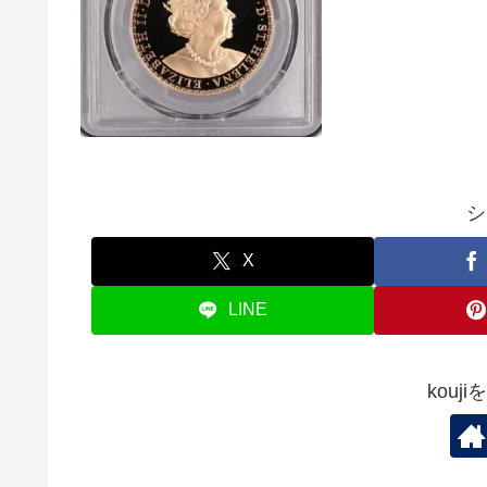
シ
X
LINE
kouj