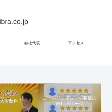
.co.jp
会社代表
アクセス
ゴールドコイン お客様の
購入手数料？
声1～6ページ