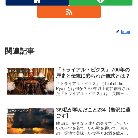
kouji
関連記事
「トライアル・ピクス」 700年の
ゴールドコイン
歴史と伝統に彩られた儀式とは？
「トライアル・ピクス」（Trial of the
Pyx）とは何か？700年以上前に創設され
た「トライアル・ピクス」は、英国王立
造幣局で新しく鋳造された硬貨が、要求
された基準を満たしていることを確認す
ることを目的とした、英国における歴史
3/9私が学んだこと234【贅沢に過
ゴールドコイン
的な...
ごす】
昨日は、好きな人達との会食でした。い
いスーツを着て、いい靴を履いて、東京
の一等地で美味しい食事とお酒を飲みな