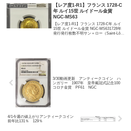
1世ヴァーツラ...
【レア度1-R1】フランス 1728-C
ゴールドコイン
年 ルイ15世 ルイドール金貨
NGC-MS63
【レア度1-R1】フランス 1728-C年 ルイ
15世 ルイドール金貨 NGC-MS631728年
発行発行枚数不明サン＝ロー（Saint-Lô）
造幣局NGC社鑑定済み枚数1枚 MS63で
トップグレードです。重量：8.12グラム
直径：24.0...
3/30動画更新 アンティークコイン ハ
ンガリー 1907年 皇帝戴冠式記念100
コロナ金貨 PF61 NGC
4/1今週の値上がりアンティークコイン
前年比131％ 129％