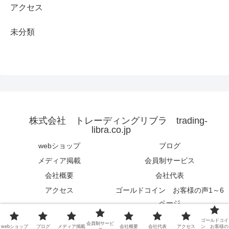
アクセス
未分類
株式会社 トレーディングリブラ trading-
libra.co.jp
webショップ
ブログ
メディア掲載
会員制サービス
会社概要
会社代表
アクセス
ゴールドコイン お客様の声1～6
ページ
© 2015 株式会社 トレーディングリブラ trading-libra.co.jp.
ゴールドコイ
会員制サービ
webショップ
ブログ
メディア掲載
会社概要
会社代表
アクセス
ン お客様の