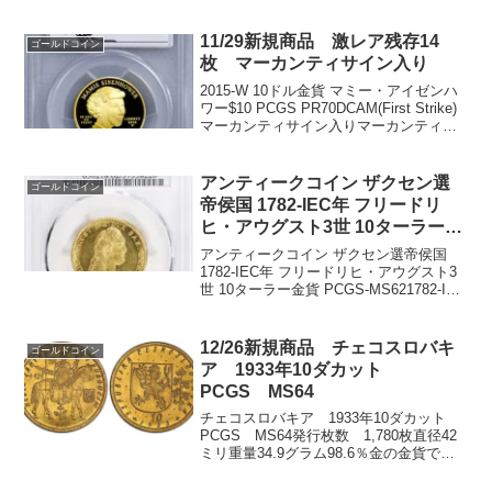
がら。好きなことを話して。人生って、
それだけで大きな満足を得られますね。
※追伸これからは、今年の第二章のイベ
11/29新規商品 激レア残存14
ゴールドコイン
ントに向けて活動をするつ...
枚 マーカンティサイン入り
2015-W 10ドル金貨 マミー・アイゼンハ
ワー$10 PCGS PR70DCAM(First Strike)
マーカンティサイン入りマーカンティサ
イン入りは、１４枚しかないので、アメ
リカでも全く入手できません。画像は、
同グレード54358...
アンティークコイン ザクセン選
ゴールドコイン
帝侯国 1782-IEC年 フリードリ
ヒ・アウグスト3世 10ターラー金
貨 PCGS-MS62
アンティークコイン ザクセン選帝侯国
1782-IEC年 フリードリヒ・アウグスト3
世 10ターラー金貨 PCGS-MS621782-IEC
年発行(ドレスデン造幣局)発行枚数不明
PCGS社鑑定済み2枚、MS62は1枚でトッ
プグレードです。重...
12/26新規商品 チェコスロバキ
ゴールドコイン
ア 1933年10ダカット
PCGS MS64
チェコスロバキア 1933年10ダカット
PCGS MS64発行枚数 1,780枚直径42
ミリ重量34.9グラム98.6％金の金貨で
す。表面NEDEJ ZAHYNOUTI NAM I
BUDOUCIM馬上で剣を持つヴァーツラフ