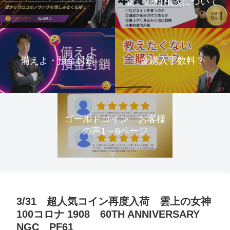
資 無料相談について
備えよ・預金封鎖
金購入手数料？
ゴールドコイン お客様
の声1～6ページ
3/31 超人気コイン再度入荷 雲上の女神
100コロナ 1908 60TH ANNIVERSARY
NGC PF61