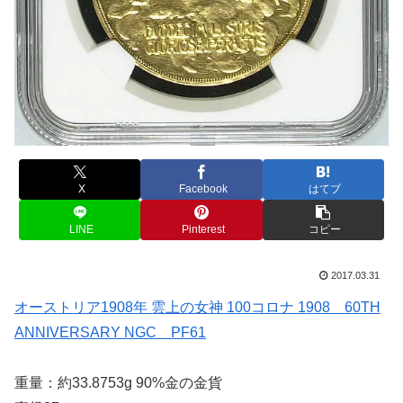
X
Facebook
はてブ
LINE
Pinterest
コピー
2017.03.31
オーストリア1908年 雲上の女神 100コロナ 1908 60TH
ANNIVERSARY NGC PF61
重量：約33.8753g 90%金の金貨