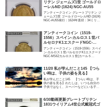
リテン ジェームズ1世 ゴールドロ
ーレルND (1624) NGC-AU55
アンティークコイン グレートブリテン ジ
ェームズ1世 ゴールドローレルND (1624)
NGC-AU55発行：1624年直径：34ミリ重
量：9.08gグレード：AU55NGC社鑑定コ
インは全部で7枚AU55はトップ2グレード
残存2枚です。...
アンティークコイン（1519-
ゴールドコイン
1556）スペイン-カルロス１世バ
ルセロナK1エスクードNGC-
MS62
アンティークコイン（1519-1556）スペイ
ン-カルロス１世バルセロナK1エスクード
NGC-MS62カルロス１世(カール５
世)1519-1556年重量3.3834グラム品位
91.67％金発行枚数 不明NGC社鑑定枚数
2枚、トップグレードで...
11/20 私が学んだこと145 【つら
ゴールドコイン
い時は、子供の姿を見る】
私が学んだこと145 【つらい時は、子
供の姿を見る】わたしは、いつも自分の
子供ではなく、スーパーなどにいる子供
達を見ています。小さいころは、心の底
から笑い、ケンカして泣き、ダダをこ
ね、スカット寝ている姿を見て、あれが
6/30動画更新グレートブリテン
ゴールドコイン
自分を生きるということ...
1831ウイリアム4世公式戴冠式ゴ