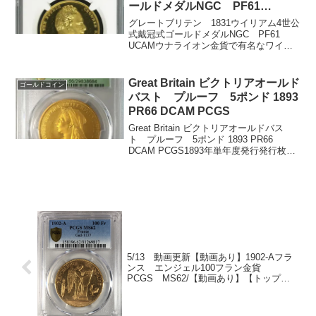
ールドメダルNGC PF61
UCAM/フランス試鋳貨金貨 リパ
グレートブリテン 1831ウイリアム4世公
ブリックプルーフ金貨50フラン
式戴冠式ゴールドメダルNGC PF61
UCAMウナライオン金貨で有名なワイオ
1974 PF66 UCAM NGC
ンさんのデザインでとても美しいです。
フランス試鋳貨金貨 リパブリックプルー
フ金貨50フラン 1974 PF66 UCAM...
Great Britain ビクトリアオールド
ゴールドコイン
バスト プルーフ 5ポンド 1893
PR66 DCAM PCGS
Great Britain ビクトリアオールドバス
ト プルーフ 5ポンド 1893 PR66
DCAM PCGS1893年単年度発行発行枚数
773枚種類 5ポンド プルーフ直径 36.02ミ
リ重さ 39.94グラム金の含有オンス
1.17...
5/13 動画更新【動画あり】1902-Aフラ
ンス エンジェル100フラン金貨
PCGS MS62/【動画あり】【トップグ
レード】グレートブリテンエリザベス5ポ
ンドプルーフ金貨 1995 5 POUNDS
NGC MS69