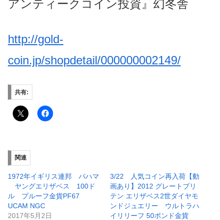
アンティークコイン投資』幻冬舎
http://gold-
coin.jp/shopdetail/000000002149/
共有:
関連
1972年イギリス連邦 バハマ
3/22 人気コイン再入荷【動
ヤングエリザベス 100ド
画あり】2012 グレートブリ
ル プルーフ金貨PF67
テン エリザベス2世ダイヤモ
UCAM NGC
ンドジュエリー ウルトラハ
2017年5月2日
イリリーフ 50ポンド金貨