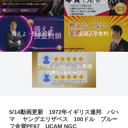
資 無料相談について
備えよ・預金封鎖
金購入手数料？
ゴールドコイン お客様
の声1～6ページ
5/14動画更新 1972年イギリス連邦 バハ
マ ヤングエリザベス 100ドル プルー
フ金貨PF67 UCAM NGC