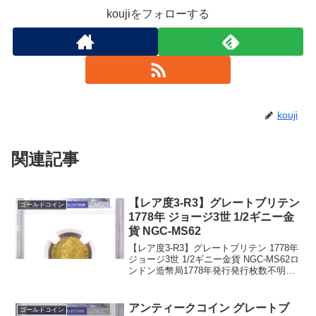
koujiをフォローする
kouji
関連記事
【レア度3-R3】グレートブリテン
ゴールドコイン
1778年 ジョージ3世 1/2ギニー金
貨 NGC-MS62
【レア度3-R3】グレートブリテン 1778年
ジョージ3世 1/2ギニー金貨 NGC-MS62ロ
ンドン造幣局1778年発行発行枚数不明
NGC社鑑定済み2枚、MS62は2枚でトッ
プグレードです。重量：4.175グラム品
位：91.67%金表面...
アンティークコイン グレートブ
ゴールドコイン