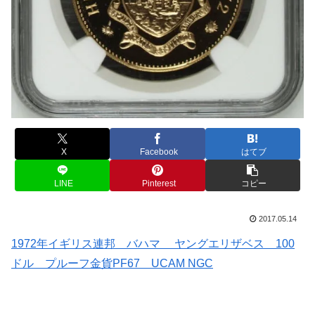
X
Facebook
はてブ
LINE
Pinterest
コピー
2017.05.14
1972年イギリス連邦 バハマ ヤングエリザベス 100
ドル プルーフ金貨PF67 UCAM NGC