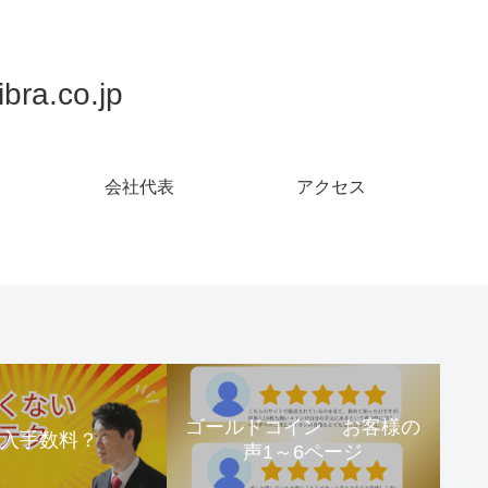
.co.jp
会社代表
アクセス
ゴールドコイン お客様の
購入手数料？
声1～6ページ