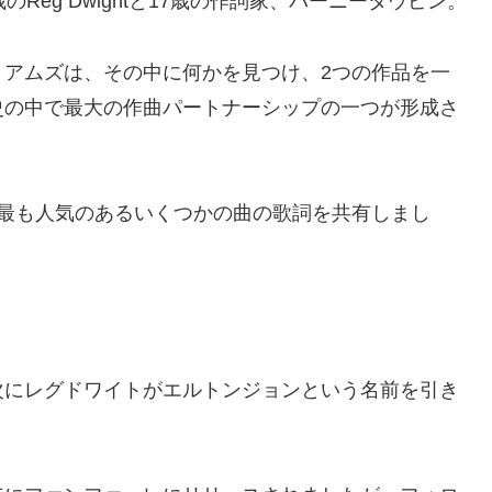
、20歳のReg Dwightと17歳の作詞家、バーニータウピン。
リアムズは、その中に何かを見つけ、2つの作品を一
史の中で最大の作曲パートナーシップの一つが形成さ
、最も人気のあるいくつかの曲の歌詞を共有しまし
次にレグドワイトがエルトンジョンという名前を引き