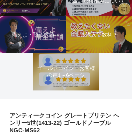
資 無料相談について
備えよ・預金封鎖
金購入手数料？
ゴールドコイン お客様
の声1～6ページ
アンティークコイン グレートブリテン ヘ
ンリー5世(1413-22) ゴールドノーブル
NGC-MS62