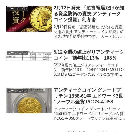
ドです。重量：7.649グラム直径：24ミリ
品位：...
2月12日発売 『超富裕層だけが知
ゴールドコイン
る資産防衛の裏技 アンティーク
コイン投資』幻冬舎
2月12日発売 『超富裕層だけが知る資産
防衛の裏技 アンティークコイン投資』幻
冬舎現在予約受付中です。 カードおよ
び、現金のお振込み先払いのみになりま
す。発送予定日 2/12日（金）発送は、
レターパックとなります。ポストに入っ
5/12今週の値上がりアンティーク
ゴールドコイン
て配達が終了で...
コイン 前年比113％ 108％
5/12今週の値上がりアンティークコイ
ン 前年比113％ 108％1908 D MOTTO
$20 MS 62ゴーデンズ20ドル金貨です。
残存612枚 前年比113％の価格上昇2,000
ドルから2,250ドルに価格上昇発行枚数
349,50...
アンティークコイン グレートブ
ゴールドコイン
リテン 1356-61年 エドワード3世
1ノーブル金貨 PCGS-AU58
アンティークコイン グレートブリテン
1356-61年 エドワード3世 1ノーブル金貨
PCGS-AU58グレートブリテン統治者は
EDWARD III （エドワード3世）1361年の
ノーブル金貨 です。発行枚数 不明枚直