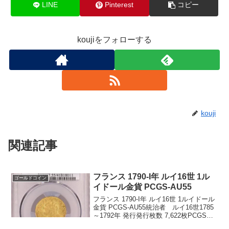
LINE
Pinterest
コピー
koujiをフォローする
kouji
関連記事
フランス 1790-I年 ルイ16世 1ル
ゴールドコイン
イドール金貨 PCGS-AU55
フランス 1790-I年 ルイ16世 1ルイドール
金貨 PCGS-AU55統治者 ルイ16世1785
～1792年 発行発行枚数 7,622枚PCGS社
鑑定済コイン1枚、AU55でトップグレー