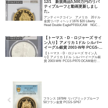
径：33ミリ重さ：7...
12/1 新規商品5,500万円のリバ
ゴールドコイン
ティプルーフと動画更新しまし
た。
アンティークコイン アメリカ 20ドル
金貨リバティヘッド1876 $20 Liberty
Head Double EaglePF65UCAM NGC発
行枚数45枚の最高グレードのプルーフ金
貨です。【動画あり】1988年グレートブ
リテン プル...
【トーマス・D・ロジャーズ サイ
ゴールドコイン
ン入り】アメリカ 1ドル シルバー
イーグル銀貨 2003-W年 PCGS-
PR70 DCAM
【トーマス・D・ロジャーズ サイン入
り】アメリカ 1ドル シルバーイーグル銀
貨 2003-W年 PCGS-PR70 DCAM発行
年：2003年 総発行枚数：747,831枚発
行：ウェストポイント造幣局(ミントマー
クW)鑑定機関：PCGS社グ...
フランス 1978年 リパブリックプルーフ
50フラン金貨 PCGS-SP67