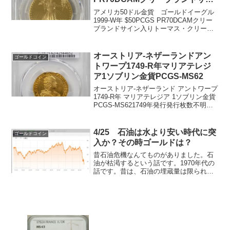
ン入り
アメリカ50ドル金貨 ゴールドイーグル
1999-W年 $50PCGS PR70DCAMクリー
ブランドサイン入りトーマス・クリーブ
ランド手書きサイン入りです。USミント
のArtistic Infusion Program（AIP）のオ
リジナル...
オーストリア-ネザーランドアン
ゴールドコイン
トワープ1749-R年マリアテレジ
ア1ソブリン金貨PCGS-MS62
オーストリア-ネザーランド アントワープ
1749-R年 マリアテレジア 1ソブリン金貨
PCGS-MS621749年発行発行枚数不明
PCGS社鑑定済み1枚 トップグレードで
す。重量：11.06グラム直径：27ミリ品
位：91.7%金 8.3...
4/25 石油は水より安い時代に突
ゴールドコイン
入か？その時ゴールドは？
昔石油危機なんてものがありました。石
油が枯渇するという話です。1970年代の
話です。昔は、石油の埋蔵量は限られて
おり、いつか枯渇するなんて話もありま
したが、1970年から50年も経っても一向
に石油は消えません。チャトー 5年間
石油先物1バ...