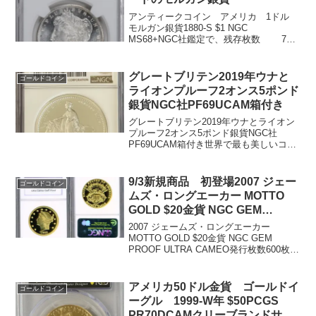
アンティークコイン アメリカ 1ドル
モルガン銀貨1880-S $1 NGC
MS68+NGC社鑑定で、残存枚数 7
枚 基準価格 20,000ドルMS69が残
存5枚、基準価格45,000ドルが 上位にあ
ります。非常に高いグレードの...
グレートブリテン2019年ウナと
ゴールドコイン
ライオンプルーフ2オンス5ポンド
銀貨NGC社PF69UCAM箱付き
グレートブリテン2019年ウナとライオン
プルーフ2オンス5ポンド銀貨NGC社
PF69UCAM箱付き世界で最も美しいコイ
ンのひとつである、ウナとライオンが、
1839年より180年の歳月を経て完全に蘇
りました。英国ロイヤルミント（Royal
9/3新規商品 初登場2007 ジェー
ゴールドコイン
M...
ムズ・ロングエーカー MOTTO
GOLD $20金貨 NGC GEM
PROOF ULTRA CAMEO
2007 ジェームズ・ロングエーカー
MOTTO GOLD $20金貨 NGC GEM
PROOF ULTRA CAMEO発行枚数600枚の
プルーフ 純金1オンス金貨です。1865年
のオリジナルプルーフをモチーフに作ら
れています。2009ウ...
アメリカ50ドル金貨 ゴールドイ
ゴールドコイン
ーグル 1999-W年 $50PCGS
PR70DCAMクリーブランドサイ