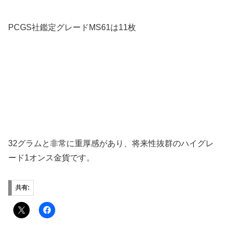
PCGS社鑑定グレードMS61は11枚
32グラムと非常に重厚感があり、将来性抜群のハイグレ
ード1オンス金貨です。
共有: