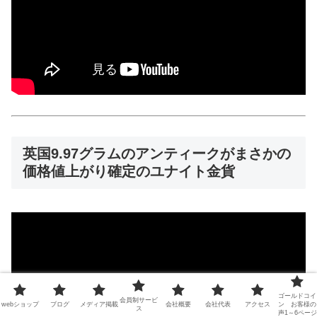
英国9.97グラムのアンティークがまさかの
価格値上がり確定のユナイト金貨
ゴールドコイ
会員制サービ
webショップ
ブログ
メディア掲載
会社概要
会社代表
アクセス
ン お客様の
ス
声1～6ページ