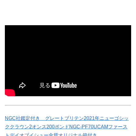
NGC社鑑定付き グレートブリテン2021年ニューゴシッ
ククラウン2オンス200ポンドNGC-PF70UCAMファース
トデイオブイシュー金貨オリジナル箱付き