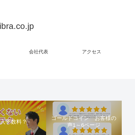
.co.jp
会社代表
アクセス
ゴールドコイン お客様の
購入手数料？
声1～6ページ