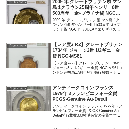
ッセージの国際標準フォーマット③バー
2009 年 グレートブリテン領 マン
ゴールドコイン
ゼルII...
島 1クラウン25周年ヘンリー8世
500周年 金+プラチナ貨 NGC
PF70UCAM
2009 年 グレートブリテン領 マン島 1ク
ラウン25周年ヘンリー8世500周年 金+プ
ラチナ貨 NGC PF70UCAMエリザベス女
王の1クラウン プルーフ金 +プラチナ貨
発行枚数 不明 枚NGC社鑑定済枚数
11枚トップグレード 残存...
【レア度2-R2】グレートブリテン
ゴールドコイン
1784年 ジョージ3世 1/2ギニー金
貨 NGC-MS61
【レア度2-R2】グレートブリテン 1784年
ジョージ3世 1/2ギニー金貨 NGC-MS61ロ
ンドン造幣局1784年発行発行枚数不明
NGC社鑑定済み7枚、MS61は2枚でトッ
プ2グレードです。重量：4.175グラム品
位：91.67%金表...
アンティークコイン フランス
ゴールドコイン
1979年 2フランピエフォー金貨
PCGS-Genuine Au-Detail
アンティークコイン フランス 1979年 2フ
ランピエフォー金貨 PCGS-Genuine Au-
Detail発行枚数300枚試鋳貨の金貨です。
重量：30.9グラム直径：26ミリ品位：
92％金PCGS社鑑定済23枚表面