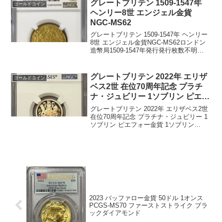
REPUBLIQUE ...
グレートブリテン 1509-1547年
ゴールドコイン
ヘンリー8世 エンジェル金貨
NGC-MS62
グレートブリテン 1509-1547年 ヘンリー
8世 エンジェル金貨NGC-MS62ロンドン
造幣局1509-1547年発行発行枚数不明
NGC社鑑定済み7枚、MS62は4枚でトッ
プグレードです。重量：5.12グラム品
位：99.48%金表面：聖...
グレートブリテン 2022年 エリザ
ゴールドコイン
ベス2世 在位70周年記念 プラチ
ナ・ジュビリー 1ソブリン ピエフ
ォー金貨 1ソブリン NGC-PF70
グレートブリテン 2022年 エリザベス2世
UCAM 箱付き
在位70周年記念 プラチナ・ジュビリー 1
ソブリン ピエフォー金貨 1ソブリン
NGC-PF70 UCAM ファーストリリース 箱
付きこのソブリンは、英国王立造幣局が
製造する史上最大級のプラチナ...
2023 バッファロー金貨 50ドル 1オンス
PCGS-MS70 ファーストストライク ブラ
ックダイアモンド