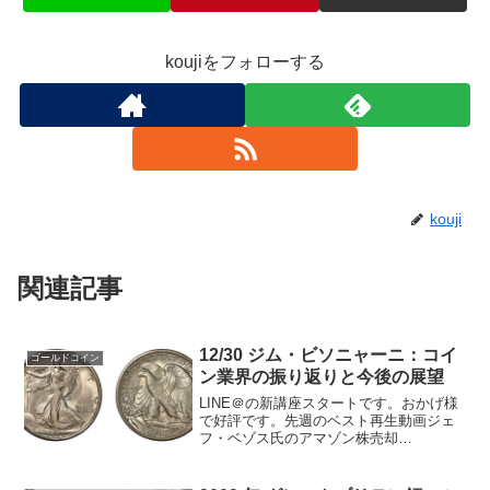
koujiをフォローする
kouji
関連記事
12/30 ジム・ビソニャーニ：コイ
ゴールドコイン
ン業界の振り返りと今後の展望
LINE＠の新講座スタートです。おかげ様
で好評です。先週のベスト再生動画ジェ
フ・ベゾス氏のアマゾン株売却
ISO20022、バーゼルIII近未来予測①アマ
ゾンの株売却②ISO20022とは金融通信メ