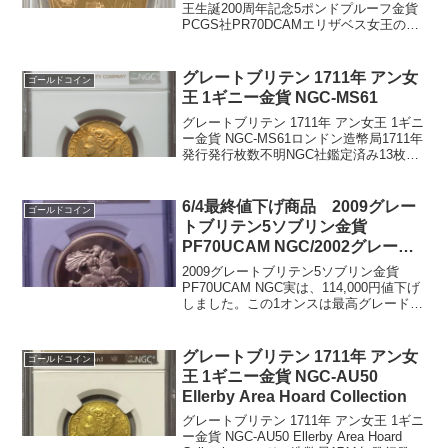
王生誕200周年記念5ポンドプルーフ金貨
PCGS社PR70DCAMエリザベス女王の５
ソブリン金貨発行枚数 725枚現存最高グ
レードのPR70DCAMです。5ポンド（5ソ
ブリン）金貨重量 39.9400...
グレートブリテン 1711年 アン女
ゴールドコイン
王 1ギニー金貨 NGC-MS61
グレートブリテン 1711年 アン女王 1ギニ
ー金貨 NGC-MS61ロンドン造幣局1711年
発行発行枚数不明NGC社鑑定済み13枚、
MS61は2枚でトップグレードです。重
量：8.24グラム品位：91.7%金表面：ア
ン女王の肖像裏面：十字架...
6/4最終値下げ商品 2009グレー
ゴールドコイン
トブリテン5ソブリン金貨
PF70UCAM NGC/2002グレート
ブリテン 2ソブリン金貨PR69
2009グレートブリテン5ソブリン金貨
DCAM PCGS
PF70UCAM NGC実は、114,000円値下げ
しました。この1オンスは最高グレードで
すし、本当にお買い得です。 2002グレー
トブリテン 2ソブリン金貨PR69 DCAM
PCGS62,000円値...
グレートブリテン 1711年 アン女
ゴールドコイン
王 1ギニー金貨 NGC-AU50
Ellerby Area Hoard Collection
グレートブリテン 1711年 アン女王 1ギニ
ー金貨 NGC-AU50 Ellerby Area Hoard