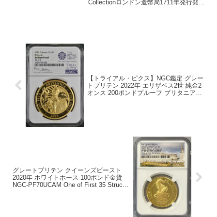
Collectionロンドン造幣局1711年発行発行
枚数不明NGC社鑑定済み13枚、AU50は2
枚でトップ5グレードです。重量：8...
【トライアル・ピクス】NGC鑑定 グレー
トブリテン 2022年 エリザベス2世 純金2
オンス 200ポンドプルーフ ブリタニア金
貨 #5 of 6
グレートブリテン クイーンズビースト
2020年 ホワイトホース 100ポンド金貨
NGC-PF70UCAM One of First 35 Struck
5836399-031