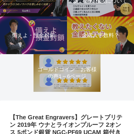
資 無料相談について
備えよ・預金封鎖
金購入手数料？
ゴールドコイン お客様
の声1～6ページ
【The Great Engravers】グレートブリテ
ン 2019年 ウナとライオンプルーフ 2オン
ス 5ポンド銀貨 NGC-PF69 UCAM 箱付き