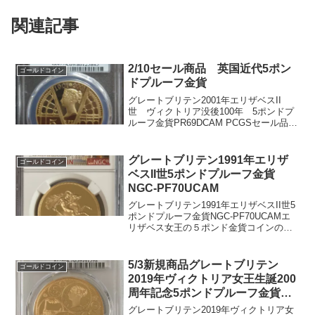
関連記事
2/10セール商品 英国近代5ポン
ゴールドコイン
ドプルーフ金貨
グレートブリテン2001年エリザベスII
世 ヴィクトリア没後100年 5ポンドプ
ルーフ金貨PR69DCAM PCGSセール品で
す。エリザベス女王の５ポンド金貨発行
枚数 2,098枚現存トップ2グレードの
PR69DCAMです。5ポンド（5ソブ...
グレートブリテン1991年エリザ
ゴールドコイン
ベスII世5ポンドプルーフ金貨
NGC-PF70UCAM
グレートブリテン1991年エリザベスII世5
ポンドプルーフ金貨NGC-PF70UCAMエ
リザベス女王の５ポンド金貨コインのデ
ザインは、Pistrucci Benedettoピストル
ッチの名作です。セントジョージとドラ
ゴンの絵柄になります。ビ...
5/3新規商品グレートブリテン
ゴールドコイン
2019年ヴィクトリア女王生誕200
周年記念5ポンドプルーフ金貨
PCGS社PR70DCAM
グレートブリテン2019年ヴィクトリア女