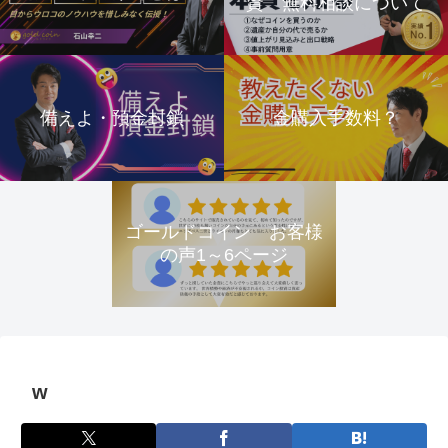
資 無料相談について
備えよ・預金封鎖
金購入手数料？
ゴールドコイン お客様
の声1～6ページ
w