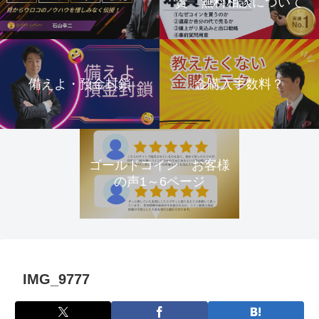
資 無料相談について
備えよ・預金封鎖
金購入手数料？
ゴールドコイン お客様
の声1～6ページ
IMG_9777