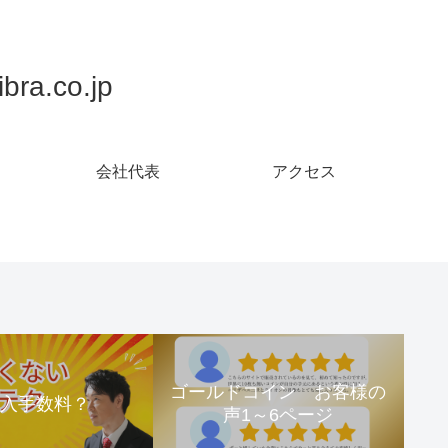
.co.jp
会社代表
アクセス
ゴールドコイン お客様の
購入手数料？
声1～6ページ