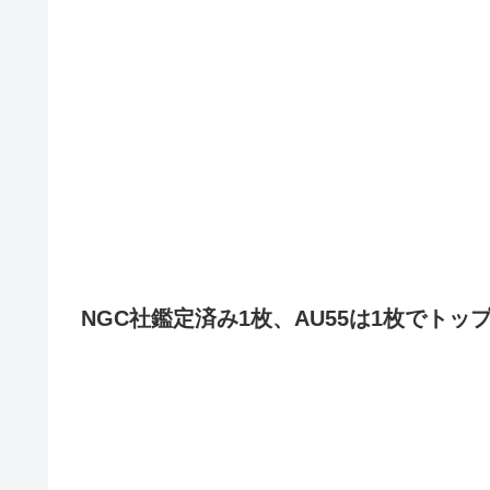
NGC社鑑定済み1枚、AU55は1枚でトッ