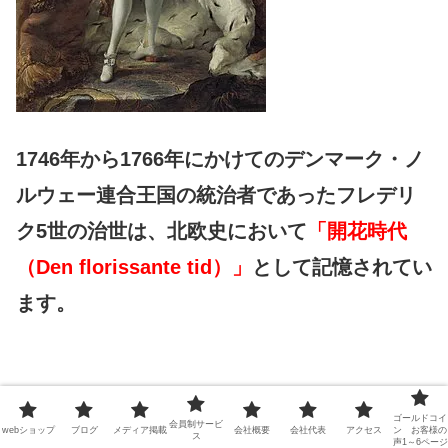
1746年から1766年にかけてのデンマーク・ノ
ルウェー連合王国の統治者であったフレデリ
ク5世の治世は、北欧史において
「開花時代
（Den florissante tid）」
として記憶されてい
ます。
ゴールドコイ
会員制サービ
webショップ
ブログ
メディア掲載
会社概要
会社代表
アクセス
ン お客様の
ス
声1～6ページ