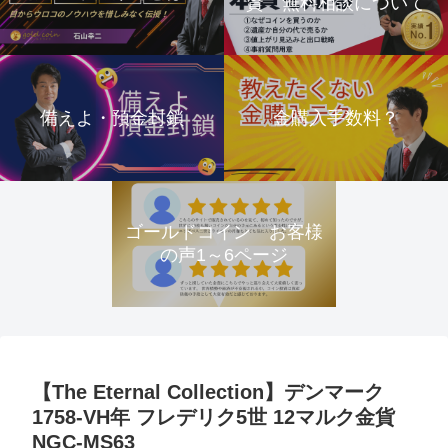
資 無料相談について
備えよ・預金封鎖
金購入手数料？
ゴールドコイン お客様
の声1～6ページ
【The Eternal Collection】デンマーク
1758-VH年 フレデリク5世 12マルク金貨
NGC-MS63