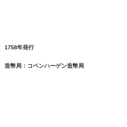
1758年発行
造幣局：コペンハーゲン造幣局