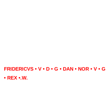
FRIDERICVS • V • D • G • DAN • NOR • V • G
• REX •.W.