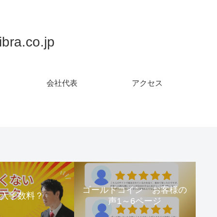
.co.jp
会社代表
アクセス
ゴールドコイン お客様の
購入手数料？
声1～6ページ