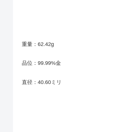
重量：62.42g
品位：99.99%金
直径：40.60ミリ